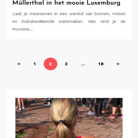
Müllerthal in het mooie Luxemburg
Laat je meenemen in een wereld van bomen, rotsen
en indrukwekkende watervallen. Hier vind je de
mooiste…
Berichten
1
2
3
…
18
paginering