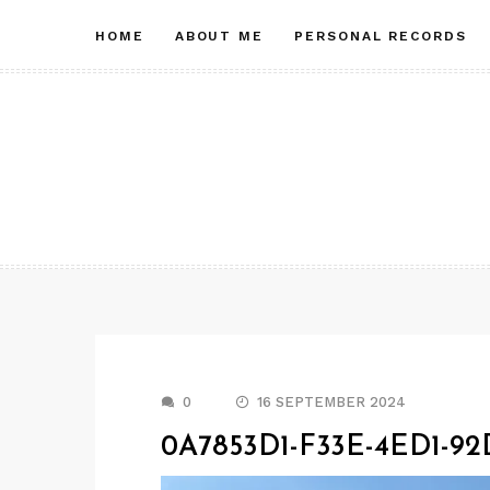
Skip
HOME
ABOUT ME
PERSONAL RECORDS
to
content
0
16 SEPTEMBER 2024
0A7853D1-F33E-4ED1-9