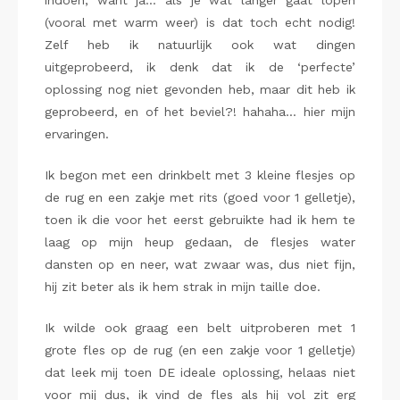
indoen, want ja… als je wat langer gaat lopen
(vooral met warm weer) is dat toch echt nodig!
Zelf heb ik natuurlijk ook wat dingen
uitgeprobeerd, ik denk dat ik de ‘perfecte’
oplossing nog niet gevonden heb, maar dit heb ik
geprobeerd, en of het beviel?! hahaha… hier mijn
ervaringen.
Ik begon met een drinkbelt met 3 kleine flesjes op
de rug en een zakje met rits (goed voor 1 gelletje),
toen ik die voor het eerst gebruikte had ik hem te
laag op mijn heup gedaan, de flesjes water
dansten op en neer, wat zwaar was, dus niet fijn,
hij zit beter als ik hem strak in mijn taille doe.
Ik wilde ook graag een belt uitproberen met 1
grote fles op de rug (en een zakje voor 1 gelletje)
dat leek mij toen DE ideale oplossing, helaas niet
voor mij dus, ik vind de fles als hij vol zit erg