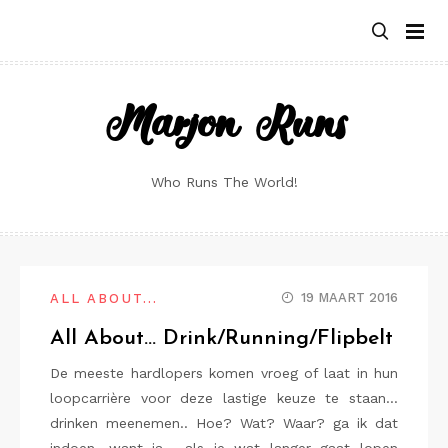
Skip
to
content
Marjon Runs
Who Runs The World!
19 MAART 2016
ALL ABOUT...
All About… Drink/Running/Flipbelt
De meeste hardlopers komen vroeg of laat in hun
loopcarrière voor deze lastige keuze te staan…
drinken meenemen.. Hoe? Wat? Waar? ga ik dat