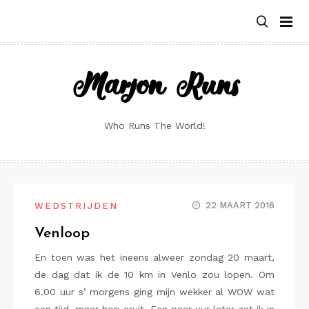
Skip
to
content
Marjon Runs
Who Runs The World!
22 MAART 2016
WEDSTRIJDEN
Venloop
En toen was het ineens alweer zondag 20 maart,
de dag dat ik de 10 km in Venlo zou lopen. Om
6.00 uur s’ morgens ging mijn wekker al WOW wat