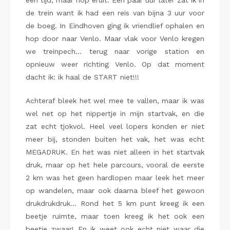
een tijd, maar hop eruit. Een paar uur later zat ik in
de trein want ik had een reis van bijna 3 uur voor
de boeg. In Eindhoven ging ik vriendlief ophalen en
hop door naar Venlo. Maar vlak voor Venlo kregen
we treinpech… terug naar vorige station en
opnieuw weer richting Venlo. Op dat moment
dacht ik: ik haal de START niet!!!
Achteraf bleek het wel mee te vallen, maar ik was
wel net op het nippertje in mijn startvak, en die
zat echt tjokvol. Heel veel lopers konden er niet
meer bij, stonden buiten het vak, het was echt
MEGADRUK. En het was niet alleen in het startvak
druk, maar op het hele parcours, vooral de eerste
2 km was het geen hardlopen maar leek het meer
op wandelen, maar ook daarna bleef het gewoon
drukdrukdruk… Rond het 5 km punt kreeg ik een
beetje ruimte, maar toen kreeg ik het ook een
beetje zwaar! En ik weet ook echt niet waar die