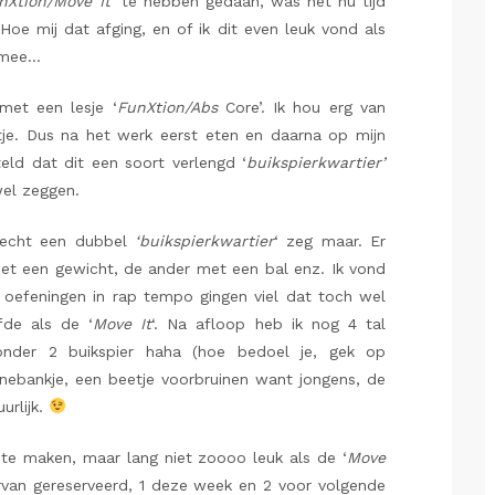
nXtion/Move It’
te hebben gedaan, was het nu tijd
oe mij dat afging, en of ik dit even leuk vond als
e mee…
met een lesje ‘
FunXtion/Abs
Core’. Ik hou erg van
atje. Dus na het werk eerst eten en daarna op mijn
teld dat dit een soort verlengd ‘
buikspierkwartier’
wel zeggen.
 echt een dubbel
‘buikspierkwartier
‘ zeg maar. Er
et een gewicht, de ander met een bal enz. Ik vond
oefeningen in rap tempo gingen viel dat toch wel
fde als de ‘
Move It
‘. Na afloop heb ik nog 4 tal
onder 2 buikspier haha (hoe bedoel je, gek op
nnebankje, een beetje voorbruinen want jongens, de
urlijk.
te maken, maar lang niet zoooo leuk als de ‘
Move
arvan gereserveerd, 1 deze week en 2 voor volgende