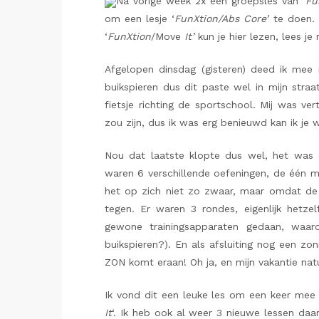
Na vorige week 2x een groepsles van ‘
Fu
om een lesje ‘
FunXtion/Abs Core’
te doen. H
‘
FunXtion
/Move
It’
kun je hier lezen, lees j
Afgelopen dinsdag (gisteren) deed ik mee 
buikspieren dus dit paste wel in mijn stra
fietsje richting de sportschool. Mij was ver
zou zijn, dus ik was erg benieuwd kan ik je 
Nou dat laatste klopte dus wel, het was
waren 6 verschillende oefeningen, de één m
het op zich niet zo zwaar, maar omdat de 
tegen. Er waren 3 rondes, eigenlijk hetzel
gewone trainingsapparaten gedaan, waar
buikspieren?). En als afsluiting nog een zo
ZON komt eraan! Oh ja, en mijn vakantie natu
Ik vond dit een leuke les om een keer mee 
It
‘. Ik heb ook al weer 3 nieuwe lessen da