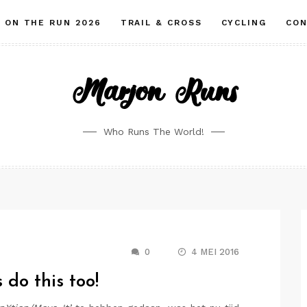
ON THE RUN 2026
TRAIL & CROSS
CYCLING
CO
Marjon Runs
Who Runs The World!
0
4 MEI 2016
do this too!