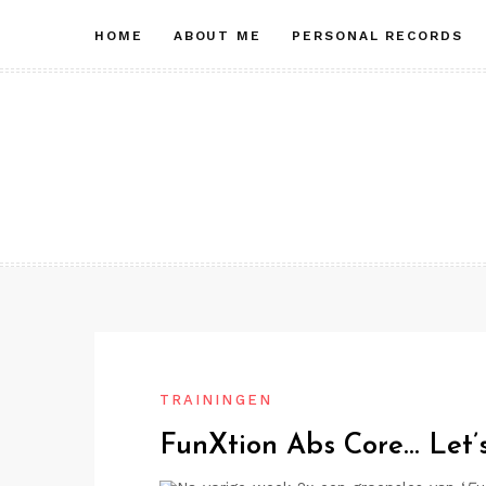
Skip
HOME
ABOUT ME
PERSONAL RECORDS
to
content
TRAININGEN
FunXtion Abs Core… Let’s 