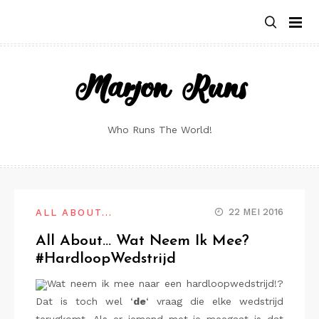
Skip
to
content
Marjon Runs
Who Runs The World!
22 MEI 2016
ALL ABOUT...
All About… Wat Neem Ik Mee?
#HardloopWedstrijd
Wat neem ik mee naar een hardloopwedstrijd!?
Dat is toch wel ‘
de
‘ vraag die elke wedstrijd