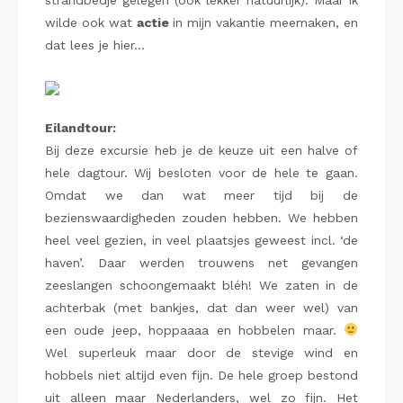
strandbedje gelegen (ook lekker natuurlijk). Maar ik
wilde ook wat
actie
in mijn vakantie meemaken, en
dat lees je hier…
Eilandtour:
Bij deze excursie heb je de keuze uit een halve of
hele dagtour. Wij besloten voor de hele te gaan.
Omdat we dan wat meer tijd bij de
bezienswaardigheden zouden hebben. We hebben
heel veel gezien, in veel plaatsjes geweest incl. ‘de
haven’. Daar werden trouwens net gevangen
zeeslangen schoongemaakt bléh! We zaten in de
achterbak (met bankjes, dat dan weer wel) van
een oude jeep, hoppaaaa en hobbelen maar.
Wel superleuk maar door de stevige wind en
hobbels niet altijd even fijn. De hele groep bestond
uit alleen maar Nederlanders, wel zo fijn. Het