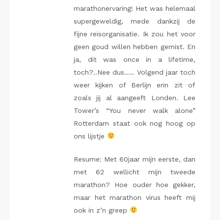
marathonervaring! Het was helemaal
supergeweldig, mede dankzij de
fijne reisorganisatie. Ik zou het voor
geen goud willen hebben gemist. En
ja, dit was once in a lifetime,
toch?..Nee dus….. Volgend jaar toch
weer kijken of Berlijn erin zit of
zoals jij al aangeeft Londen. Lee
Tower’s “You never walk alone”
Rotterdam staat ook nog hoog op
ons lijstje
Resume: Met 60jaar mijn eerste, dan
met 62 wellicht mijn tweede
marathon? Hoe ouder hoe gekker,
maar het marathon virus heeft mij
ook in z’n greep