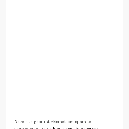
Deze site gebruikt Akismet om spam te
verminderen.
Bekijk hoe je reactie gegevens