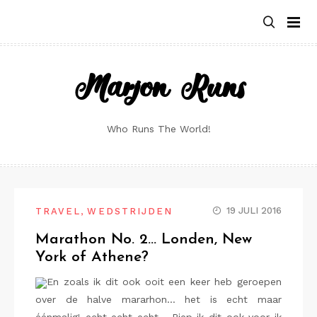
Skip
to
content
Marjon Runs
Who Runs The World!
,
19 JULI 2016
TRAVEL
WEDSTRIJDEN
Marathon No. 2… Londen, New
York of Athene?
En zoals ik dit ook ooit een keer heb geroepen
over de halve mararhon… het is echt maar