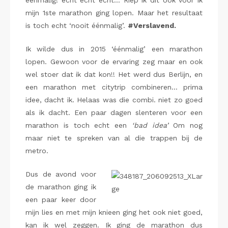
éénmalig! echt echt echt… Riep ik dit ook voor ik
mijn 1ste marathon ging lopen. Maar het resultaat
is toch echt ‘nooit éénmalig’.
#Verslavend.
Ik wilde dus in 2015 ‘éénmalig’ een marathon
lopen. Gewoon voor de ervaring zeg maar en ook
wel stoer dat ik dat kon!! Het werd dus Berlijn, en
een marathon met citytrip combineren… prima
idee, dacht ik. Helaas was die combi. niet zo goed
als ik dacht. Een paar dagen slenteren voor een
marathon is toch echt een
‘bad idea’
Om nog
maar niet te spreken van al die trappen bij de
metro.
Dus de avond voor
de marathon ging ik
een paar keer door
mijn lies en met mijn knieen ging het ook niet goed,
kan ik wel zeggen. Ik ging de marathon dus