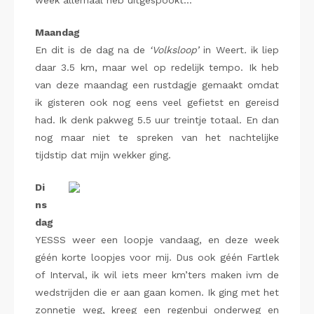
week allemaal heb uitgespookt…
Maandag
En dit is de dag na de
‘Volksloop’
in Weert
.
ik liep
daar 3.5 km, maar wel op redelijk tempo. Ik heb
van deze maandag een rustdagje gemaakt omdat
ik gisteren ook nog eens veel gefietst en gereisd
had. Ik denk pakweg 5.5 uur treintje totaal. En dan
nog maar niet te spreken van het nachtelijke
tijdstip dat mijn wekker ging.
Di
ns
dag
YESSS weer een loopje vandaag, en deze week
géén korte loopjes voor mij. Dus ook géén Fartlek
of Interval, ik wil iets meer km’ters maken ivm de
wedstrijden die er aan gaan komen. Ik ging met het
zonnetje weg, kreeg een regenbui onderweg en