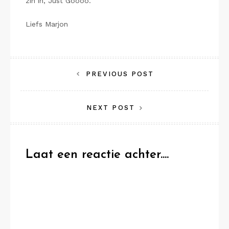
zin in, Just Goooo.
Liefs Marjon
Bericht
PREVIOUS POST
navigatie
NEXT POST
Laat een reactie achter....