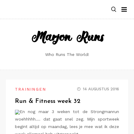
Skip
to
content
Marjon Runs
Who Runs The World!
14 AUGUSTUS 2016
TRAININGEN
Run & Fitness week 32
En nog maar 3 weken tot de Strongmanrun
woehhhhh…. dat gaat snel zeg. Mijn sportweek
begint altijd op maandag, lees je mee wat ik deze