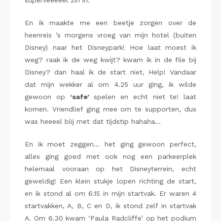
superveeeeel zin in.
En ik maakte me een beetje zorgen over de
heenreis ’s morgens vroeg van mijn hotel (buiten
Disney) naar het Disneypark! Hoe laat moest ik
weg? raak ik de weg kwijt? kwam ik in de file bij
Disney? dan haal ik de start niet, Help! Vandaar
dat mijn wekker al om 4.25 uur ging, ik wilde
gewoon op
‘safe’
spelen en echt niet te! laat
komen. Vriendlief ging mee om te supporten, dus
was heeeel blij met dat tijdstip hahaha…
En ik moet zeggen… het ging gewoon perfect,
alles ging goed met ook nog een parkeerplek
helemaal vooraan op het Disneyterrein, echt
geweldig! Een klein stukje lopen richting de start,
en ik stond al om 6.15 in mijn startvak. Er waren 4
startvakken, A, B, C en D, ik stond zelf in startvak
A. Om 6.30 kwam ‘Paula Radcliffe’ op het podium