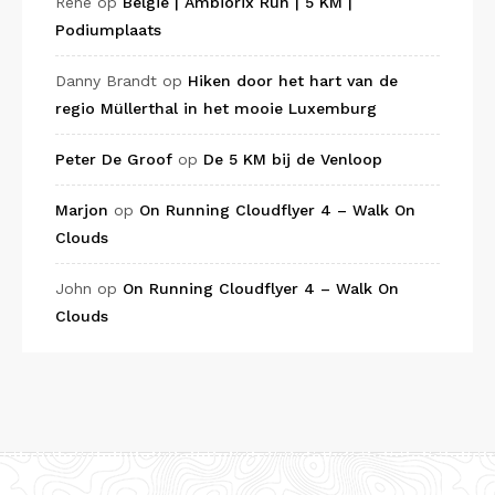
René
op
België | Ambiorix Run | 5 KM |
Podiumplaats
Danny Brandt
op
Hiken door het hart van de
regio Müllerthal in het mooie Luxemburg
Peter De Groof
op
De 5 KM bij de Venloop
Marjon
op
On Running Cloudflyer 4 – Walk On
Clouds
John
op
On Running Cloudflyer 4 – Walk On
Clouds