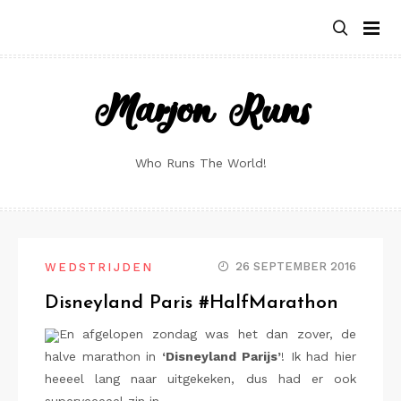
Skip
to
content
Marjon Runs
Who Runs The World!
26 SEPTEMBER 2016
WEDSTRIJDEN
Disneyland Paris #HalfMarathon
En afgelopen zondag was het dan zover, de
halve marathon in
‘Disneyland Parijs’
! Ik had hier
heeeel lang naar uitgekeken, dus had er ook