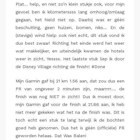
Plat… help, en niet zo’n klein stukje ook, voor mijn
gevoel ben ik kilometerssss lang omhoog/omlaag
gegaan, het hield niet op. Daarbij was er géén
beschutting, geen huizen, bomen, niks… En de
(stevige) wind hielp ook niet echt, dit stuk vond ik
dus best zwaar! Richting het einde werd het weer
wat makkelijker, en uiteindelijk kwamen de hotels
weer in zicht, Yessss. Het laatste stuk liep ik door
de Disney Village richting de finish!! #Done
Mijn Garmin gaf bij 21 km 1.56 aan, dat zou dus een
PR van ongeveer 2 minuten zijn, maarrrrr…. de
finish was nog NIET in zicht!! Dus ik moest door,
mijn Garmin gaf voor de finish al 21.86 aan, ik heb
niet meer gekeken wat het na de finish was. Dit is
toch echt een stuk te lang terwijl ik de bochten
goed heb genomen. Dus het is géén (officiële) PR
geworden helaas. Dat Was Balen!