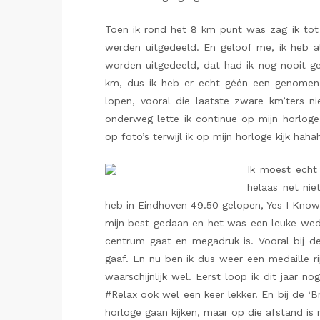
Toen ik rond het 8 km punt was zag ik tot m
werden uitgedeeld. En geloof me, ik heb al
worden uitgedeeld, dat had ik nog nooit ge
km, dus ik heb er echt géén een genomen.
lopen, vooral die laatste zware km’ters ni
onderweg lette ik continue op mijn horloge,
op foto’s terwijl ik op mijn horloge kijk hah
Ik moest echt 
helaas net nie
heb in Eindhoven 49.50 gelopen, Yes I Know
mijn best gedaan en het was een leuke wedst
centrum gaat en megadruk is. Vooral bij de
gaaf. En nu ben ik dus weer een medaille ri
waarschijnlijk wel. Eerst loop ik dit jaar nog
#Relax ook wel een keer lekker. En bij de ‘
horloge gaan kijken, maar op die afstand is 