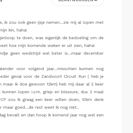
n
, ik zou ook geen ijsje nemen…zie mij al lopen met
ijn kin, haha!
genloop te doen, was eigenlijk de bedoeling om de
eet hoe mijn komende weken er uit zien, haha!
ndje geen wedstrijd wel beter is…maar december
alender voor volgend jaar…misschien kunnen nog
ieder geval voor de Zandvoort Circuit Run ( heb je
on maar ik doe gewoon 12km) heb mij daar al 2 keer
 kunnen lopen i.v.m. griep en blessure, dus 3 maal
CP zou ik graag een keer willen doen, 10km denk
ar maar goed…de rest weet ik nog niet..
dag bevalt en dan hoop ik komend jaar nog wel een