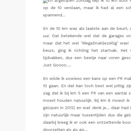
En afgelopen zondag liep ik 10 km door h
op de 10 verslaan, maar ik had al een sc
spannend…
En de 10 km was als laatste aan de beurt, 
uur. Dat betekende wel dat de garages vo
maar dat het wel ‘MegaDrukGezellig’ was
beurs, ging ik richting het startvak. Het
tijdvakken, dus een beetje naar voren gesc
Just Goooo….
En wilde ik sowieso een kans op een PR m
10 gaan. En dat kan toch best wel pittig zijn
zag dat ik bij km 5 een PR van een aantal 
moest houden natuurlijk. Bij km 8 moest i
gelopen in 2012) en wat denk je… daar had 
zijn natuurlijk maar tussentijden dus die g
daarbij kreeg ik er ook een ontzettende boo
doorzetten go go go…