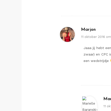
Marjon
11 oktober 2016 om
Jaaa jij hebt e
zwaar) en CPC is
een wedstrijdje
Mar
11 o