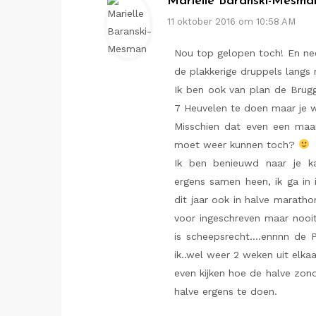
Marielle Baranski-Mesma
11 oktober 2016 om 10:58 AM
Nou top gelopen toch! En nee
de plakkerige druppels langs m
Ik ben ook van plan de Brug
7 Heuvelen te doen maar je w
Misschien dat even een maa
moet weer kunnen toch?
Ik ben benieuwd naar je k
ergens samen heen, ik ga in 
dit jaar ook in halve marath
voor ingeschreven maar nooit
is scheepsrecht….ennnn de P
ik..wel weer 2 weken uit elka
even kijken hoe de halve zon
halve ergens te doen.