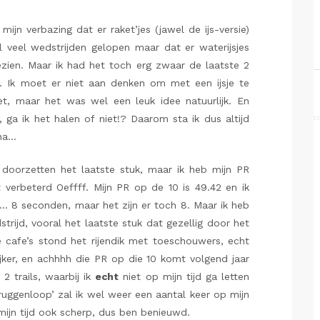
ijn verbazing dat er raket’jes (jawel de ijs-versie)
 veel wedstrijden gelopen maar dat er waterijsjes
zien. Maar ik had het toch erg zwaar de laatste 2
 Ik moet er niet aan denken om met een ijsje te
et, maar het was wel een leuk idee natuurlijk. En
 ga ik het halen of niet!? Daarom sta ik dus altijd
aha…
doorzetten het laatste stuk, maar ik heb mijn PR
t verbeterd Oeffff. Mijn PR op de 10 is 49.42 en ik
… 8 seconden, maar het zijn er toch 8. Maar ik heb
rijd, vooral het laatste stuk dat gezellig door het
 cafe’s stond het rijendik met toeschouwers, echt
jker, en achhhh die PR op die 10 komt volgend jaar
 2 trails, waarbij ik
echt
niet op mijn tijd ga letten
Bruggenloop’ zal ik wel weer een aantal keer op mijn
mijn tijd ook scherp, dus ben benieuwd.