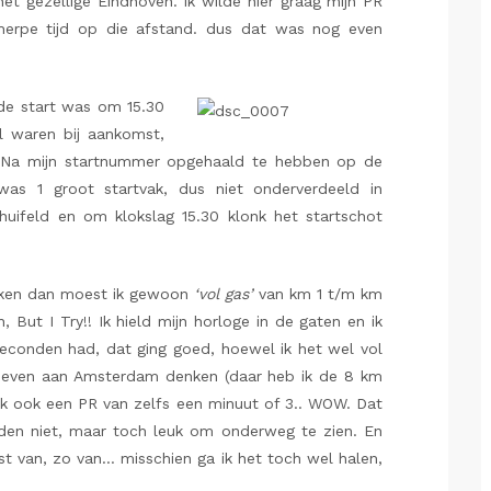
et gezellige Eindhoven. Ik wilde hier graag mijn PR
herpe tijd op die afstand. dus dat was nog even
de start was om 15.30
l waren bij aankomst,
! Na mijn startnummer opgehaald te hebben op de
 was 1 groot startvak, dus niet onderverdeeld in
huifeld en om klokslag 15.30 klonk het startschot
aken dan moest ik gewoon
‘vol gas’
van km 1 t/m km
, But I Try!! Ik hield mijn horloge in de gaten en ik
seconden had, dat ging goed, hoewel ik het wel vol
k even aan Amsterdam denken (daar heb ik de 8 km
ik ook een PR van zelfs een minuut of 3.. WOW. Dat
elden niet, maar toch leuk om onderweg te zien. En
st van, zo van… misschien ga ik het toch wel halen,