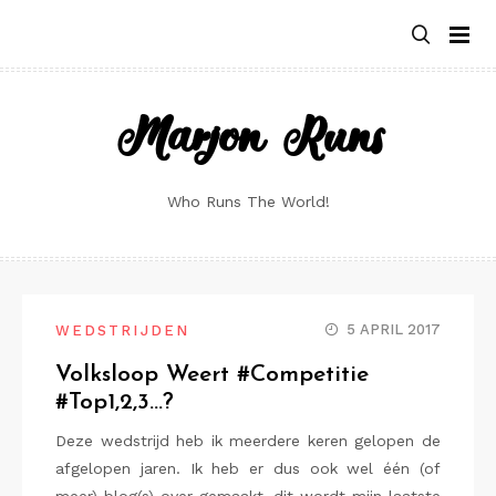
Skip
to
content
Marjon Runs
Who Runs The World!
5 APRIL 2017
WEDSTRIJDEN
Volksloop Weert #Competitie
#Top1,2,3…?
Deze wedstrijd heb ik meerdere keren gelopen de
afgelopen jaren. Ik heb er dus ook wel één (of