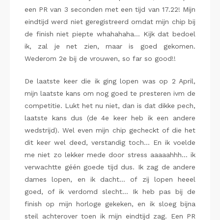
een PR van 3 seconden met een tijd van 17.22! Mijn
eindtijd werd niet geregistreerd omdat mijn chip bij
de finish niet piepte whahahaha… Kijk dat bedoel
ik, zal je net zien, maar is goed gekomen.
Wederom 2e bij de vrouwen, so far so good!!
De laatste keer die ik ging lopen was op 2 April,
mijn laatste kans om nog goed te presteren ivm de
competitie. Lukt het nu niet, dan is dat dikke pech,
laatste kans dus (de 4e keer heb ik een andere
wedstrijd). Wel even mijn chip gecheckt of die het
dit keer wel deed, verstandig toch… En ik voelde
me niet zo lekker mede door stress aaaaahhh… ik
verwachtte géén goede tijd dus. Ik zag de andere
dames lopen, en ik dacht… of zij lopen heeel
goed, of ik verdomd slecht… Ik heb pas bij de
finish op mijn horloge gekeken, en ik sloeg bijna
steil achterover toen ik mijn eindtijd zag. Een PR