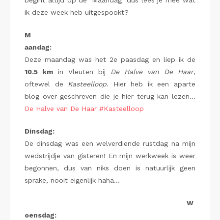
begint altijd op de ‘Maandag’ dus lees je mee wat
ik deze week heb uitgespookt?
M
aandag:
Deze maandag was het 2e paasdag en liep ik de
10.5 km
in Vleuten bij
De Halve van De
Haar
,
oftewel de
Kasteelloop
. Hier heb ik een aparte
blog over geschreven die je hier terug kan lezen…
De Halve van De Haar #Kasteelloop
Dinsdag:
De dinsdag was een welverdiende rustdag na mijn
wedstrijdje van gisteren! En mijn werkweek is weer
begonnen, dus van niks doen is natuurlijk geen
sprake, nooit eigenlijk haha…
W
oensdag: