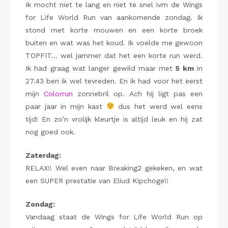
Ik mocht niet te lang en niet te snel ivm de Wings
for Life World Run van aankomende zondag. Ik
stond met korte mouwen en een korte broek
buiten en wat was het koud. Ik voelde me gewoon
TOPFIT… wel jammer dat het een korte run werd.
Ik had graag wat langer gewild maar met
5 km
in
27.43 ben ik wel tevreden. En ik had voor het eerst
mijn
Colorrun
zonnebril op. Ach hij ligt pas een
paar jaar in mijn kast
dus het werd wel eens
tijd! En zo’n vrolijk kleurtje is altijd leuk en hij zat
nog goed ook.
Zaterdag:
RELAX!! Wel even naar Breaking2 gekeken, en wat
een SUPER prestatie van Eliud Kipchoge!!
Zondag:
Vandaag staat de Wings for Life World Run op