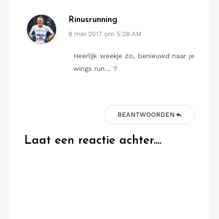
Rinusrunning
8 mei 2017 om 5:28 AM
Heerlijk weekje zo, benieuwd naar je
wings run… ?
BEANTWOORDEN
Laat een reactie achter....