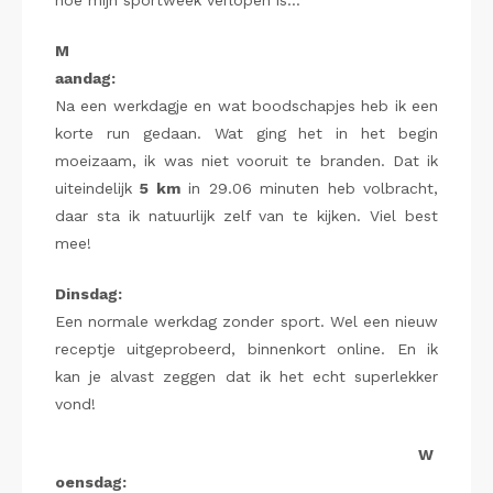
hoe mijn sportweek verlopen is…
M
aandag:
Na een werkdagje en wat boodschapjes heb ik een
korte run gedaan. Wat ging het in het begin
moeizaam, ik was niet vooruit te branden. Dat ik
uiteindelijk
5 km
in 29.06 minuten heb volbracht,
daar sta ik natuurlijk zelf van te kijken. Viel best
mee!
Dinsdag:
Een normale werkdag zonder sport. Wel een nieuw
receptje uitgeprobeerd, binnenkort online. En ik
kan je alvast zeggen dat ik het echt superlekker
vond!
W
oensdag: