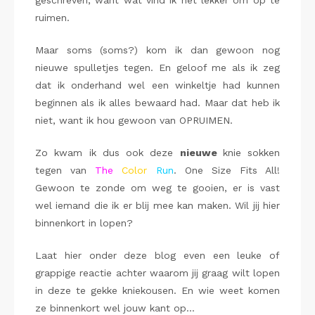
geschreven, want wat vind ik het lekker om op te
ruimen.
Maar soms (soms?) kom ik dan gewoon nog
nieuwe spulletjes tegen. En geloof me als ik zeg
dat ik onderhand wel een winkeltje had kunnen
beginnen als ik alles bewaard had. Maar dat heb ik
niet, want ik hou gewoon van OPRUIMEN.
Zo kwam ik dus ook deze
nieuwe
knie sokken
tegen van
The
Color
Run
. One Size Fits All!
Gewoon te zonde om weg te gooien, er is vast
wel iemand die ik er blij mee kan maken. Wil jij hier
binnenkort in lopen?
Laat hier onder deze blog even een leuke of
grappige reactie achter waarom jij graag wilt lopen
in deze te gekke kniekousen. En wie weet komen
ze binnenkort wel jouw kant op…