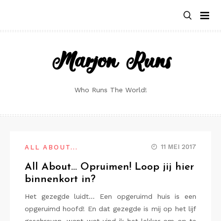
Skip
to
content
Marjon Runs
Who Runs The World!
11 MEI 2017
ALL ABOUT...
All About… Opruimen! Loop jij hier
binnenkort in?
Het gezegde luidt… Een opgeruimd huis is een
opgeruimd hoofd! En dat gezegde is mij op het lijf