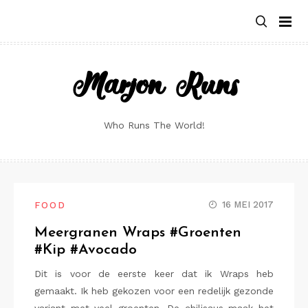
Skip
to
content
Marjon Runs
Who Runs The World!
16 MEI 2017
FOOD
Meergranen Wraps #Groenten
#Kip #Avocado
Dit is voor de eerste keer dat ik Wraps heb
gemaakt. Ik heb gekozen voor een redelijk gezonde