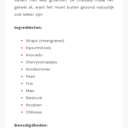
variant met veel groenten. De chilisaus maak het
geheel af, want het moet buiten gezond natuurlijk
ook lekker zijn!
Ingrediënten:
Wraps (meergranen)
Kipschnitzels
Avocado
Cherrytomaatjes
Komkommer
Peen
Prei
Mais
Bieslook
Rozijnen
Chilisaus
Benodigdheden: