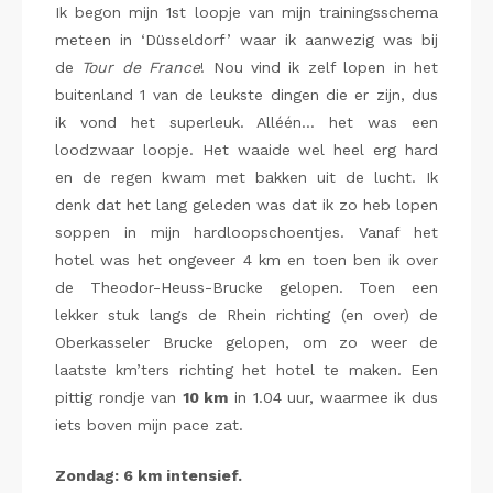
Ik begon mijn 1st loopje van mijn trainingsschema
meteen in ‘Düsseldorf’ waar ik aanwezig was bij
de
Tour de France
! Nou vind ik zelf lopen in het
buitenland 1 van de leukste dingen die er zijn, dus
ik vond het superleuk. Alléén… het was een
loodzwaar loopje. Het waaide wel heel erg hard
en de regen kwam met bakken uit de lucht. Ik
denk dat het lang geleden was dat ik zo heb lopen
soppen in mijn hardloopschoentjes. Vanaf het
hotel was het ongeveer 4 km en toen ben ik over
de Theodor-Heuss-Brucke gelopen. Toen een
lekker stuk langs de Rhein richting (en over) de
Oberkasseler Brucke gelopen, om zo weer de
laatste km’ters richting het hotel te maken. Een
pittig rondje van
10 km
in 1.04 uur, waarmee ik dus
iets boven mijn pace zat.
Zondag: 6 km intensief.