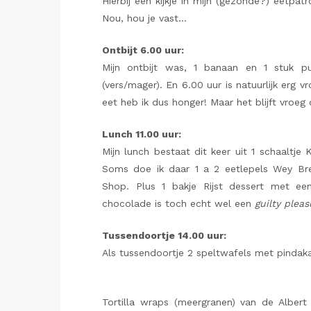
Hierbij een kijkje in mijn (gezonde?) eetpa
Nou, hou je vast…
Ontbijt 6.00 uur:
Mijn ontbijt was, 1 banaan en 1 stuk 
(vers/mager). En 6.00 uur is natuurlijk erg
eet heb ik dus honger! Maar het blijft vroeg 
Lunch 11.00 uur:
Mijn lunch bestaat dit keer uit 1 schaaltje K
Soms doe ik daar 1 a 2 eetlepels Wey Br
Shop. Plus 1 bakje Rijst dessert met e
chocolade is toch echt wel een
guilty pleas
Tussendoortje 14.00 uur:
Als tussendoortje 2 speltwafels met pindaka
Tortilla wraps (meergranen) van de Albert 