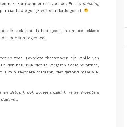
nten mix, komkommer en avocado. En als
finishing
 op, maar had eigenlijk wel een derde gelust.
mdat ik trek had. Ik had géén zin om die lekkere
 dat doe ik morgen wel.
ter en thee! Favoriete theesmaken zijn vanille van
En dan natuurlijk niet te vergeten
verse
muntthee,
ax is mijn favoriete frisdrank, niet gezond maar wel
n en gebruik ook zoveel mogelijk verse groenten!
 dag niet.