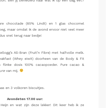
troon. Ben jij benieuwd naar wat ik op een dag eet?
pure chocolade (85% Lindt) en 1 glas chocomel
 vroeg, maar omdat ik de avond ervoor niet veel meer
dus snel terug naar bedje!
ellogg’s All-Bran (Fruit’n Fibre) met halfvolle melk.
eakfast (Whey eiwit) doorheen van de Body & Fit
en flinke dosis 100% cacaopoeder. Pure cacao &
ure
van mij.
as en 3 volkoren biscuitjes.
Avondeten 17.00 uur:
Heijn en wat zijn deze lekker! Dit keer heb ik ze