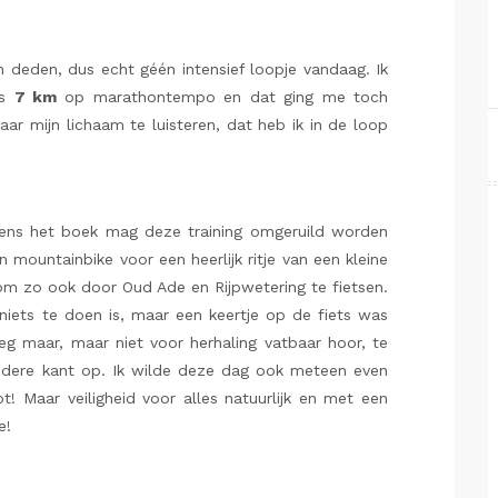
ijn deden, dus echt géén intensief loopje vandaag. Ik
us
7 km
op marathontempo en dat ging me toch
naar mijn lichaam te luisteren, dat heb ik in de loop
lgens het boek mag deze training omgeruild worden
 mountainbike voor een heerlijk ritje van een kleine
 om zo ook door Oud Ade en Rijpwetering te fietsen.
l niets te doen is, maar een keertje op de fiets was
g maar, maar niet voor herhaling vatbaar hoor, te
dere kant op. Ik wilde deze dag ook meteen even
! Maar veiligheid voor alles natuurlijk en met een
e!