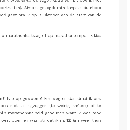
Bank of America Chicago Marathon’
. Dit doe ik met
ortrusten). Simpel gezegd: mijn langste duurloop
oed gaat sta ik op 8 Oktober aan de start van de
 op marathonhartslag of op marathontempo. Ik kies
2km? Ik loop gewoon 6 km weg en dan draai ik om,
ook niet te zigzaggen (te weinig km’ters) of te
n mijn marathonsnelheid gehouden want ik was moe
oest doen en was blij dat ik na
12 km
weer thuis