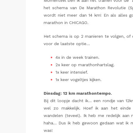
Momenteel ben ik aan het trainen voor de
‘
het schema van De Marathon Revolutie (Sp
wordt niet meer dan 14 km! En als alles g
marathon in CHICAGO.
Het schema is op 2 manieren te volgen, of
voor de laatste optie…
4x in de week trainen.
2x keer op marathonhartslag.
1x keer intensief.
1x keer vogeltjes kijken.
Dinsdag: 12 km marathontempo.
Bij dit loopje dacht ik… een rondje van 1
wel zo makkelijk. Hoef ik aan het einde 
wandelen (teveel). Ik heb me redelijk aa
haha… Dus ik heb gewoon gedaan wat ik m
was!