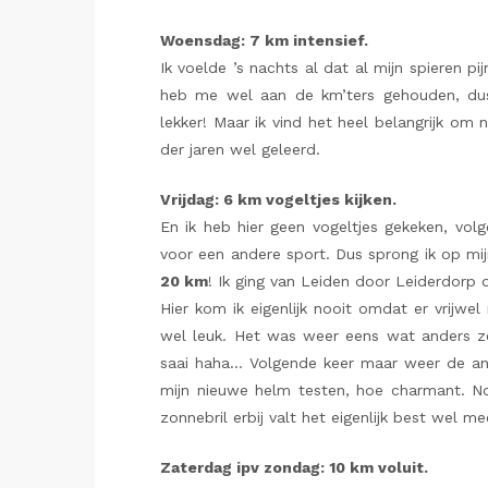
Woensdag: 7 km intensief.
Ik voelde ’s nachts al dat al mijn spieren p
heb me wel aan de km’ters gehouden, d
lekker! Maar ik vind het heel belangrijk om 
der jaren wel geleerd.
Vrijdag: 6 km vogeltjes kijken.
En ik heb hier geen vogeltjes gekeken, vo
voor een andere sport. Dus sprong ik op mijn
20 km
! Ik ging van Leiden door Leiderdorp
Hier kom ik eigenlijk nooit omdat er vrijwe
wel leuk. Het was weer eens wat anders ze
saai haha… Volgende keer maar weer de an
mijn nieuwe helm testen, hoe charmant. Not
zonnebril erbij valt het eigenlijk best wel me
Zaterdag ipv zondag: 10 km voluit.