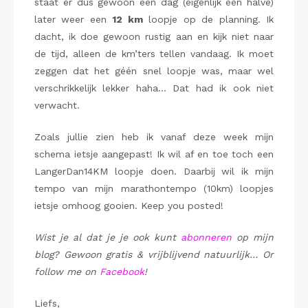
staat er dus gewoon een dag (eigenlijk een halve)
later weer een
12 km
loopje op de planning. Ik
dacht, ik doe gewoon rustig aan en kijk niet naar
de tijd, alleen de km’ters tellen vandaag. Ik moet
zeggen dat het géén snel loopje was, maar wel
verschrikkelijk lekker haha… Dat had ik ook niet
verwacht.
Zoals jullie zien heb ik vanaf deze week mijn
schema ietsje aangepast! Ik wil af en toe toch een
LangerDan14KM loopje doen. Daarbij wil ik mijn
tempo van mijn marathontempo (10km) loopjes
ietsje omhoog gooien. Keep you posted!
Wist je al dat je je ook kunt
abonneren
op mijn
blog? Gewoon gratis & vrijblijvend natuurlijk… Or
follow me on
Facebook
!
Liefs,