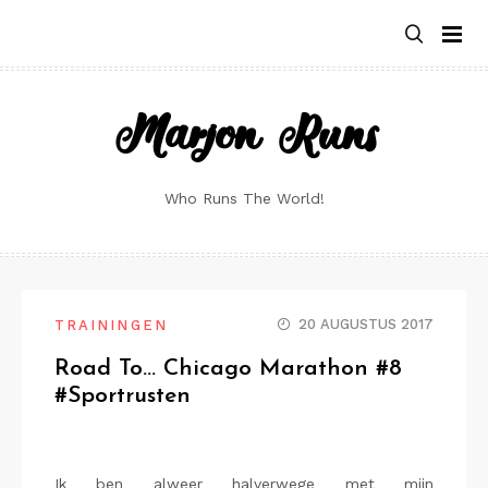
Skip
to
content
Marjon Runs
Who Runs The World!
20 AUGUSTUS 2017
TRAININGEN
Road To… Chicago Marathon #8
#Sportrusten
Ik ben alweer halverwege met mijn