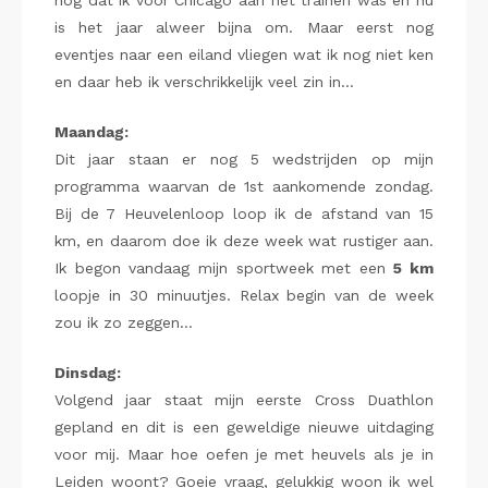
nog dat ik voor Chicago aan het trainen was en nu
is het jaar alweer bijna om. Maar eerst nog
eventjes naar een eiland vliegen wat ik nog niet ken
en daar heb ik verschrikkelijk veel zin in…
Maandag:
Dit jaar staan er nog 5 wedstrijden op mijn
programma waarvan de 1st aankomende zondag.
Bij de 7 Heuvelenloop loop ik de afstand van 15
km, en daarom doe ik deze week wat rustiger aan.
Ik begon vandaag mijn sportweek met een
5 km
loopje in 30 minuutjes. Relax begin van de week
zou ik zo zeggen…
Dinsdag:
Volgend jaar staat mijn eerste Cross Duathlon
gepland en dit is een geweldige nieuwe uitdaging
voor mij. Maar hoe oefen je met heuvels als je in
Leiden woont? Goeie vraag, gelukkig woon ik wel