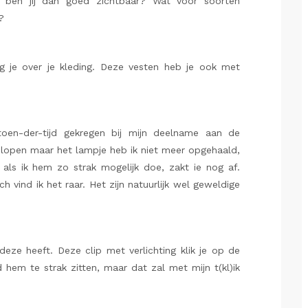
, ben jij dan goed zichtbaar? Wat voor soorten
?
ag je over je kleding. Deze vesten heb je ook met
toen-der-tijd gekregen bij mijn deelname aan de
elopen maar het lampje heb ik niet meer opgehaald,
ls ik hem zo strak mogelijk doe, zakt ie nog af.
h vind ik het raar. Het zijn natuurlijk wel geweldige
eze heeft. Deze clip met verlichting klik je op de
d hem te strak zitten, maar dat zal met mijn t(kl)ik