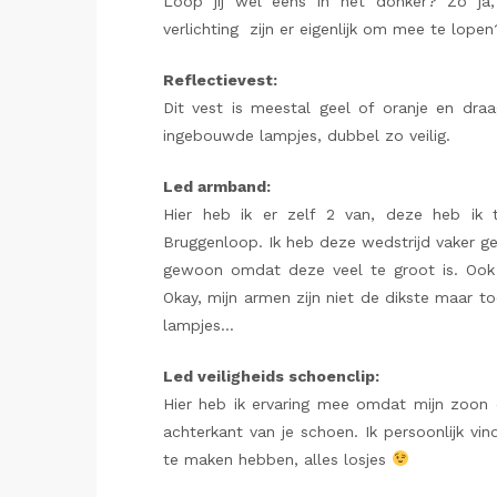
Loop jij wel eens in het donker? Zo ja
verlichting zijn er eigenlijk om mee te lopen
Reflectievest:
Dit vest is meestal geel of oranje en dra
ingebouwde lampjes, dubbel zo veilig.
Led armband:
Hier heb ik er zelf 2 van, deze heb ik 
Bruggenloop. Ik heb deze wedstrijd vaker g
gewoon omdat deze veel te groot is. Ook a
Okay, mijn armen zijn niet de dikste maar toc
lampjes…
Led veiligheids schoenclip:
Hier heb ik ervaring mee omdat mijn zoon d
achterkant van je schoen. Ik persoonlijk vin
te maken hebben, alles losjes