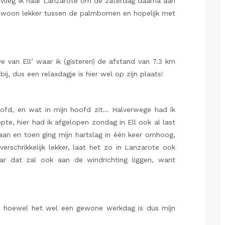
vlieg ik naar Lanzarote om de zaterdag daarna aan
Gewoon lekker tussen de palmbomen en hopelijk met
ve van Ell’ waar ik (gisteren) de afstand van 7.3 km
bij, dus een relaxdagje is hier wel op zijn plaats!
oofd, en wat in mijn hoofd zit… Halverwege had ik
opte, hier had ik afgelopen zondag in Ell ook al last
daan en toen ging mijn hartslag in één keer omhoog,
verschrikkelijk lekker, laat het zo in Lanzarote ook
aar dat zal ook aan de windrichting liggen, want
en, hoewel het wel een gewone werkdag is dus mijn