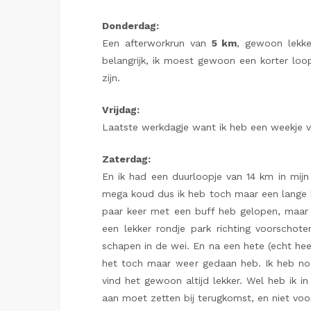
Donderdag:
Een afterworkrun van
5 km
, gewoon lekke
belangrijk, ik moest gewoon een korter loo
zijn.
Vrijdag:
Laatste werkdagje want ik heb een weekje 
Zaterdag:
En ik had een duurloopje van 14 km in mij
mega koud dus ik heb toch maar een lange b
paar keer met een buff heb gelopen, maa
een lekker rondje park richting voorschot
schapen in de wei. En na een hete (echt heet
het toch maar weer gedaan heb. Ik heb nooi
vind het gewoon altijd lekker. Wel heb ik i
aan moet zetten bij terugkomst, en niet voor