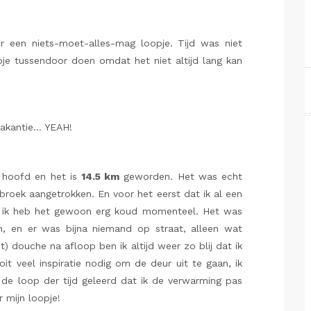
r een niets-moet-alles-mag loopje. Tijd was niet
pje tussendoor doen omdat het niet altijd lang kan
vakantie… YEAH!
n hoofd en het is
14.5 km
geworden. Het was echt
roek aangetrokken. En voor het eerst dat ik al een
r ik heb het gewoon erg koud momenteel. Het was
en, en er was bijna niemand op straat, alleen wat
) douche na afloop ben ik altijd weer zo blij dat ik
t veel inspiratie nodig om de deur uit te gaan, ik
n de loop der tijd geleerd dat ik de verwarming pas
 mijn loopje!