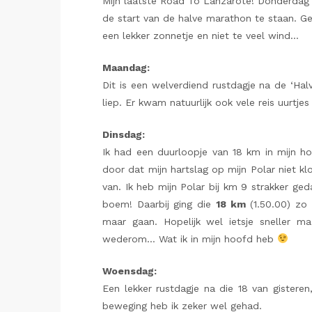
Mijn laatste Road To Lanzarote! Donderdag 
de start van de halve marathon te staan. 
een lekker zonnetje en niet te veel wind…
Maandag:
Dit is een welverdiend rustdagje na de ‘Hal
liep. Er kwam natuurlijk ook vele reis uurtjes 
Dinsdag:
Ik had een duurloopje van 18 km in mijn h
door dat mijn hartslag op mijn Polar niet kl
van. Ik heb mijn Polar bij km 9 strakker ge
boem! Daarbij ging die
18 km
(1.50.00) zo 
maar gaan. Hopelijk wel ietsje sneller m
wederom… Wat ik in mijn hoofd heb
Woensdag:
Een lekker rustdagje na die 18 van gister
beweging heb ik zeker wel gehad.