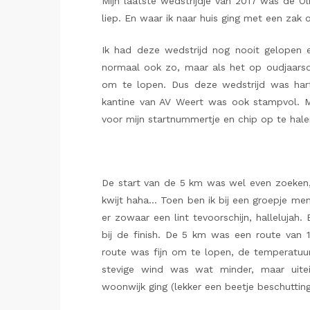
Mijn laatste wedstrijdje van 2017 was de O
liep. En waar ik naar huis ging met een zak ol
Ik had deze wedstrijd nog nooit gelopen e
normaal ook zo, maar als het op oudjaarsda
om te lopen. Dus deze wedstrijd was hart
kantine van AV Weert was ook stampvol. M
voor mijn startnummertje en chip op te hale
De start van de 5 km was wel even zoeken,
kwijt haha… Toen ben ik bij een groepje me
er zowaar een lint tevoorschijn, hallelujah.
bij de finish. De 5 km was een route van 1
route was fijn om te lopen, de temperatuur
stevige wind was wat minder, maar uite
woonwijk ging (lekker een beetje beschutting