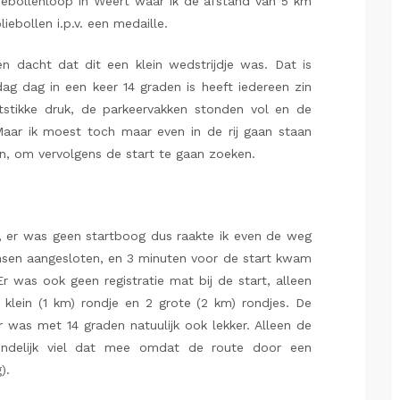
liebollenloop in Weert waar ik de afstand van 5 km
iebollen i.p.v. een medaille.
n dacht dat dit een klein wedstrijdje was. Dat is
g dag in een keer 14 graden is heeft iedereen zin
stikke druk, de parkeervakken stonden vol en de
aar ik moest toch maar even in de rij gaan staan
n, om vervolgens de start te gaan zoeken.
 er was geen startboog dus raakte ik even de weg
nsen aangesloten, en 3 minuten voor de start kwam
 Er was ook geen registratie mat bij de start, alleen
 klein (1 km) rondje en 2 grote (2 km) rondjes. De
 was met 14 graden natuulijk ook lekker. Alleen de
indelijk viel dat mee omdat de route door een
).