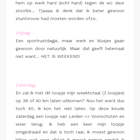
hem op werk hard (echt hard) tegen de wc deur
stootte… Tjaaaa ik denk dat ik beter gewoon
stuntvrouw had moeten worden ofzo.
Vrijdag:
Een sportrustdagje, maar werk en klusjes gaan
gewoon door natuurlijk. Maar dat geeft helemaal
niet want… HET IS WEEKEND!
Zaterdag:
En zal ik met dit loopje mijn weektotaal (3 loopjes)
op 38 of 40 km laten uitkomen? Nou het werd dus
toch 40, ik kon het niet laten. Op deze koude
zaterdag een loopje van Leiden => Voorschoten en
weer terug. Ik heb een keer mijn loopje
omgedraaid en dat is toch raar, ik moest gewoon
kijken wat voor afslag ik moest nemen omdat ik