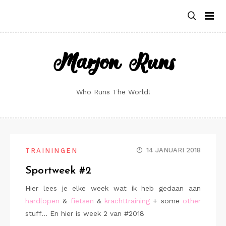
Skip
to
content
Marjon Runs
Who Runs The World!
14 JANUARI 2018
TRAININGEN
Sportweek #2
Hier lees je elke week wat ik heb gedaan aan
hardlopen
&
fietsen
&
krachttraining
+ some
other
stuff… En hier is week 2 van #2018