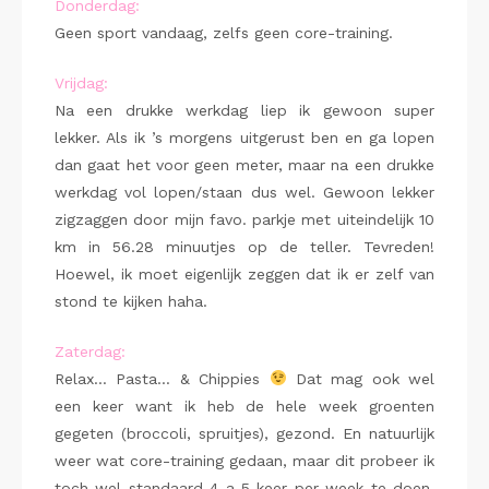
Donderdag:
Geen sport vandaag, zelfs geen core-training.
Vrijdag:
Na een drukke werkdag liep ik gewoon super
lekker. Als ik ’s morgens uitgerust ben en ga lopen
dan gaat het voor geen meter, maar na een drukke
werkdag vol lopen/staan dus wel. Gewoon lekker
zigzaggen door mijn favo. parkje met uiteindelijk 10
km in 56.28 minuutjes op de teller. Tevreden!
Hoewel, ik moet eigenlijk zeggen dat ik er zelf van
stond te kijken haha.
Zaterdag:
Relax… Pasta… & Chippies
Dat mag ook wel
een keer want ik heb de hele week groenten
gegeten (broccoli, spruitjes), gezond. En natuurlijk
weer wat core-training gedaan, maar dit probeer ik
toch wel standaard 4 a 5 keer per week te doen.