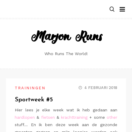
Skip
to
content
Marjon Runs
Who Runs The World!
4 FEBRUARI 2018
TRAININGEN
Sportweek #5
Hier lees je elke week wat ik heb gedaan aan
hardlopen
&
fietsen
&
krachttraining
+ some
other
stuff… En ik ben deze week aan de gezonde