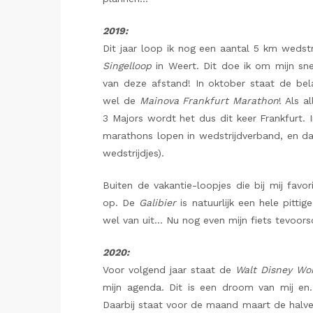
2019:
Dit jaar loop ik nog een aantal 5 km wedst
Singelloop
in Weert. Dit doe ik om mijn sne
van deze afstand! In oktober staat de bela
wel de
Mainova Frankfurt Marathon
! Als 
3 Majors wordt het dus dit keer Frankfurt. 
marathons lopen in wedstrijdverband, en dat
wedstrijdjes).
Buiten de vakantie-loopjes die bij mij favorie
op. De
Galibier
is natuurlijk een hele pitti
wel van uit… Nu nog even mijn fiets tevoorsc
2020:
Voor volgend jaar staat de
Walt Disney Wo
mijn agenda. Dit is een droom van mij e
Daarbij staat voor de maand maart de halv