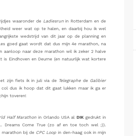
rijdjes waaronder de
Ladiesrun
in Rotterdam en de
lheid weer wat op te halen, en daarbij hou ik wel
ngrijkste wedstrijd van dit jaar op de planning en
alles goed gaat wordt dat dus mijn 4e marathon, na
In aanloop naar deze marathon wil ik zeker 2 halve
 is Eindhoven en Deurne (en natuurlijk wat kortere
t zijn fiets ik in juli via de
Telegraphe
de
Galibier
ge col dus ik hoop dat dit gaat lukken maar ik ga er
hijn toveren!
rld Half Marathon
in Orlando USA al
DIK
gedrukt in
n… Dreams Come True (zo af en toe toch wel ;)).
e marathon bij de
CPC Loop
in den-haag ook in mijn