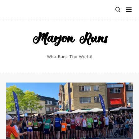
Skip
to
content
Marjon Runs
Who Runs The World!