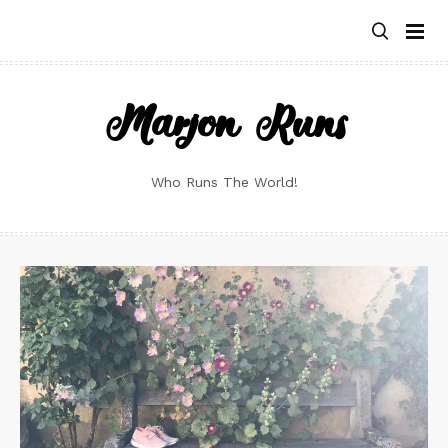
Skip
to
content
Marjon Runs
Who Runs The World!