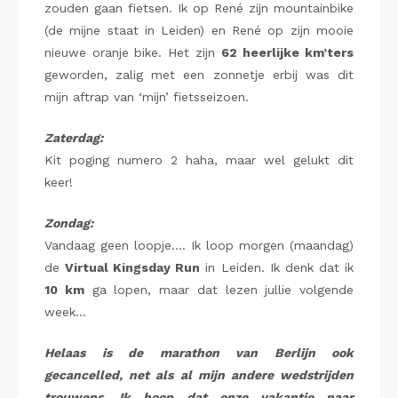
zouden gaan fietsen. Ik op René zijn mountainbike
(de mijne staat in Leiden) en René op zijn mooie
nieuwe oranje bike. Het zijn
62
heerlijke km’ters
geworden, zalig met een zonnetje erbij was dit
mijn aftrap van ‘mijn’ fietsseizoen.
Zaterdag:
Kit poging numero 2 haha, maar wel gelukt dit
keer!
Zondag:
Vandaag geen loopje…. Ik loop morgen (maandag)
de
Virtual Kingsday Run
in Leiden. Ik denk dat ik
10 km
ga lopen, maar dat lezen jullie volgende
week…
Helaas is de marathon van Berlijn ook
gecancelled, net als al mijn andere wedstrijden
trouwens. Ik hoop dat onze vakantie naar