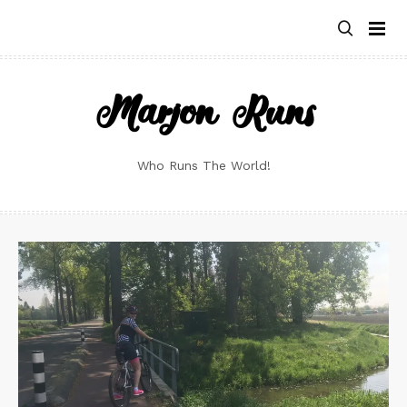
Skip
to
content
Marjon Runs
Who Runs The World!