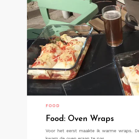
FOOD
Food: Oven Wraps
Voor het eerst maakte ik warme wraps. De
kwam de oven eraan te pas…