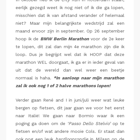
eerlijk gezegd weet ik nog niet of ik die ga lopen,
misschien dat ik van afstand verander of helemaal
niet? Maar mijn belangrijkste wedstrijd zal een
maand ervoor zijn in september. Op 26 september
hoop ik de
BMW
Berlin Marathon
voor de 2e keer
te lopen, dit zal dan mijn 4e marathon zijn die ik
loop. Dus je begrijpt wel dat ik HOOP dat deze
marathon WEL doorgaat, ik ga er in ieder geval van
uit dat de wereld dan wel weer een beetje
normaal is haha.
*In aanloop naar mijn marathon
zal ik ook nog 1 of 2 halve
marathons lopen!
Verder gaan René and I in juni/juli weer wat leuke
bergen op fietsen, dit jaar gaan we voor het eerst
naar Italië! We gaan naar Bormio waar ik een
poging ga doen om de
‘Passo Dello Stelvio’
op te
fietsen en/of wat andere mooie Cols. Er staat dan
ook nog een leuk
hardlooprondje
in
Milaan
op de