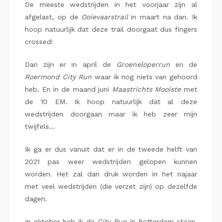
De meeste wedstrijden in het voorjaar zijn al
afgelast, op de
Ooievaarstrail
in maart na dan. Ik
hoop natuurlijk dat deze trail doorgaat dus fingers
crossed!
Dan zijn er in april de
Groeneloperrun
en de
Roermond City Run
waar ik nog niets van gehoord
heb. En in de maand juni
Maastrichts Mooiste
met
de 10 EM. Ik hoop natuurlijk dat al deze
wedstrijden doorgaan maar ik heb zeer mijn
twijfels…
Ik ga er dus vanuit dat er in de tweede helft van
2021 pas weer wedstrijden gelopen kunnen
worden. Het zal dan druk worden in het najaar
met veel wedstrijden (die verzet zijn) op dezelfde
dagen.
In oktober heb ik de
City Run
in Rotterdam staan,