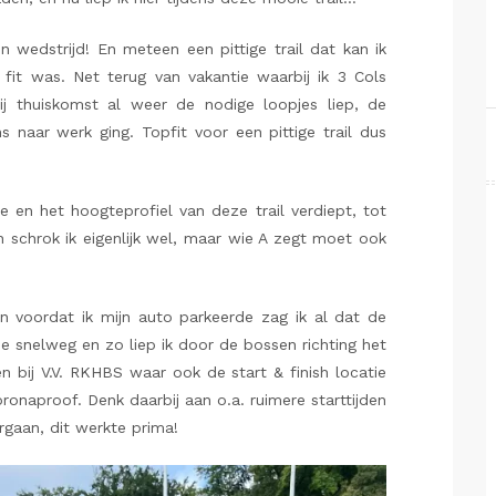
 wedstrijd! En meteen een pittige trail dat kan ik
 fit was. Net terug van vakantie waarbij ik 3 Cols
ij thuiskomst al weer de nodige loopjes liep, de
 naar werk ging. Topfit voor een pittige trail dus
te en het hoogteprofiel van deze trail verdiept, tot
 schrok ik eigenlijk wel, maar wie A zegt moet ook
 en voordat ik mijn auto parkeerde zag ik al dat de
 snelweg en zo liep ik door de bossen richting het
n bij V.V. RKHBS waar ook de start & finish locatie
oronaproof. Denk daarbij aan o.a. ruimere starttijden
gaan, dit werkte prima!