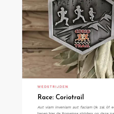
WEDSTRIJDEN
Race: Coriotrail
Aut viam inveniam aut faciam
(Ik zal óf 
liepen hier de Romeinse strijders op deze pa