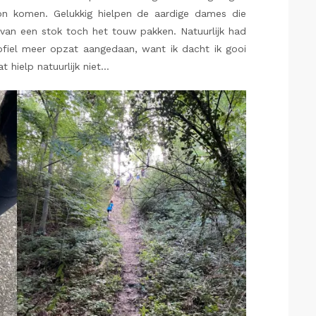
kon komen. Gelukkig hielpen de aardige dames die
 van een stok toch het touw pakken. Natuurlijk had
fiel meer opzat aangedaan, want ik dacht ik gooi
 hielp natuurlijk niet…