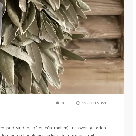
0
15 JULI 2021
een pad vinden, óf er één maken). Eeuwen geleden
den, en nu liep ik hier tijdens deze mooie trail…