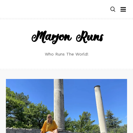
Skip
to
content
Marjon Runs
Who Runs The World!