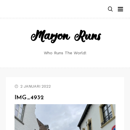
Skip
to
content
Marjon Runs
Who Runs The World!
2 JANUARI 2022
IMG_4932