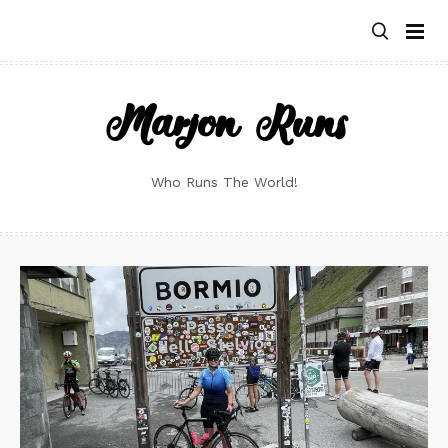
Skip
to
content
Marjon Runs
Who Runs The World!