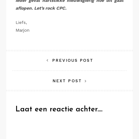
ieder geval hartstikke nieuwsgierig hoe dit gaat
aflopen. Let’s rock CPC.
Liefs,
Marjon
Bericht
PREVIOUS POST
navigatie
NEXT POST
Laat een reactie achter....