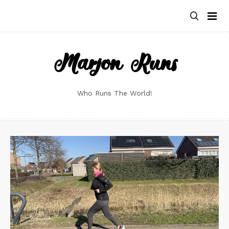
Skip
to
content
Marjon Runs
Who Runs The World!