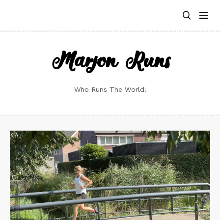
Skip
to
content
Marjon Runs
Who Runs The World!