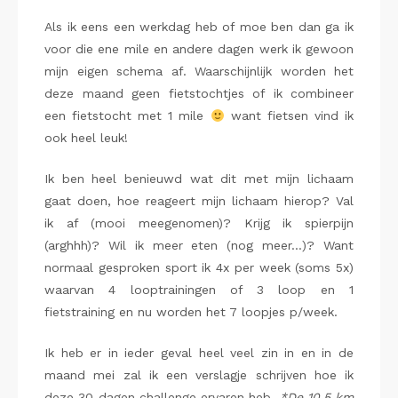
Als ik eens een werkdag heb of moe ben dan ga ik
voor die ene mile en andere dagen werk ik gewoon
mijn eigen schema af. Waarschijnlijk worden het
deze maand geen fietstochtjes of ik combineer
een fietstocht met 1 mile
want fietsen vind ik
ook heel leuk!
Ik ben heel benieuwd wat dit met mijn lichaam
gaat doen, hoe reageert mijn lichaam hierop? Val
ik af (mooi meegenomen)? Krijg ik spierpijn
(arghhh)? Wil ik meer eten (nog meer…)? Want
normaal gesproken sport ik 4x per week (soms 5x)
waarvan 4 looptrainingen of 3 loop en 1
fietstraining en nu worden het 7 loopjes p/week.
Ik heb er in ieder geval heel veel zin in en in de
maand mei zal ik een verslagje schrijven hoe ik
deze 30 dagen challenge ervaren heb.
*De 10.5 km