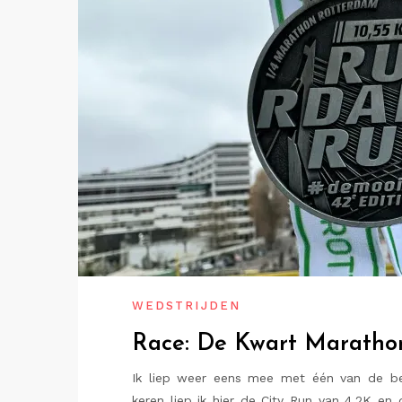
WEDSTRIJDEN
Race: De Kwart Maratho
Ik liep weer eens mee met één van de bek
keren liep ik hier de City Run van 4.2K en