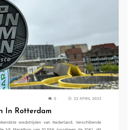
0
22 APRIL 2023
n In Rotterdam
endste wedstrijden van Nederland. Verschillende
 de 1/4 Marathon van 10.55K (voorheen de 10K), dit