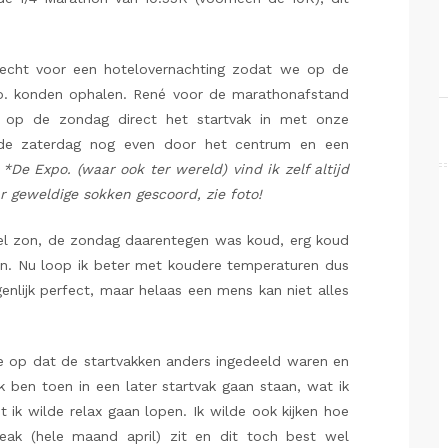
recht voor een hotelovernachting zodat we op de
o. konden ophalen. René voor de marathonafstand
 op de zondag direct het startvak in met onze
 de zaterdag nog even door het centrum en een
.
*De Expo. (waar ook ter wereld) vind ik zelf altijd
r geweldige sokken gescoord, zie foto!
el zon, de zondag daarentegen was koud, erg koud
ien. Nu loop ik beter met koudere temperaturen dus
enlijk perfect, maar helaas een mens kan niet alles
t me op dat de startvakken anders ingedeeld waren en
 Ik ben toen in een later startvak gaan staan, wat ik
 ik wilde relax gaan lopen. Ik wilde ook kijken hoe
eak (hele maand april) zit en dit toch best wel