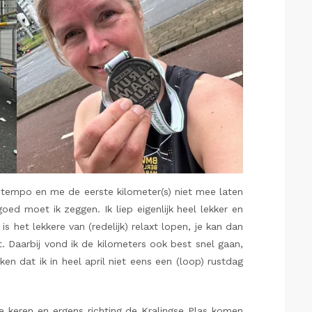
 tempo en me de eerste kilometer(s) niet mee laten
oed moet ik zeggen. Ik liep eigenlijk heel lekker en
 het lekkere van (redelijk) relaxt lopen, je kan dan
 Daarbij vond ik de kilometers ook best snel gaan,
ken dat ik in heel april niet eens een (loop) rustdag
re keren en ergens richting de Kralingse Plas komen