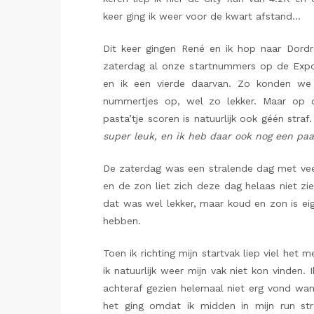
keer ging ik weer voor de kwart afstand…
Dit keer gingen René en ik hop naar Dord
zaterdag al onze startnummers op de Exp
en ik een vierde daarvan. Zo konden we
nummertjes op, wel zo lekker. Maar op
pasta’tje scoren is natuurlijk ook géén straf
super leuk, en ik heb daar ook nog een paa
De zaterdag was een stralende dag met ve
en de zon liet zich deze dag helaas niet z
dat was wel lekker, maar koud en zon is eig
hebben.
Toen ik richting mijn startvak liep viel he
ik natuurlijk weer mijn vak niet kon vinden.
achteraf gezien helemaal niet erg vond want
het ging omdat ik midden in mijn run str