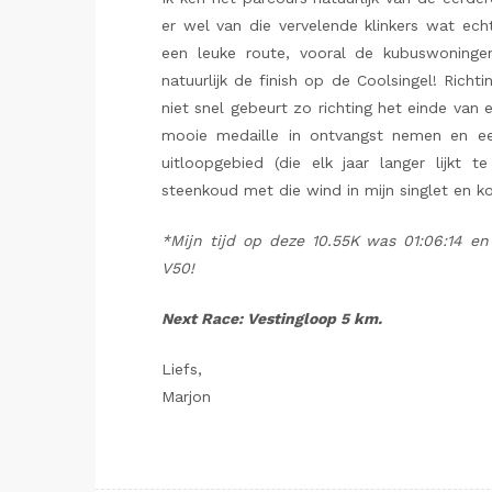
er wel van die vervelende klinkers wat ech
een leuke route, vooral de kubuswoning
natuurlijk de finish op de Coolsingel! Rich
niet snel gebeurt zo richting het einde van 
mooie medaille in ontvangst nemen en ee
uitloopgebied (die elk jaar langer lijkt
steenkoud met die wind in mijn singlet en ko
*Mijn tijd op deze 10.55K was 01:06:14 e
V50!
Next Race: Vestingloop 5 km.
Liefs,
Marjon