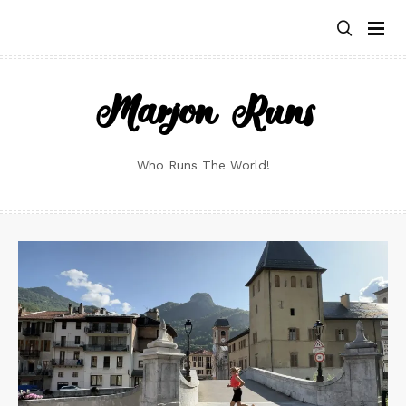
Skip
to
content
Marjon Runs
Who Runs The World!