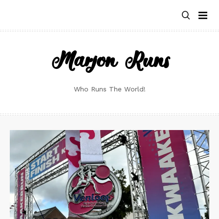
Skip
to
content
Marjon Runs
Who Runs The World!