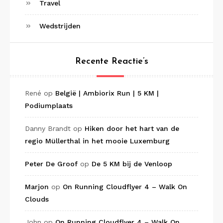
Travel
Wedstrijden
Recente Reactie’s
René
op
België | Ambiorix Run | 5 KM |
Podiumplaats
Danny Brandt
op
Hiken door het hart van de
regio Müllerthal in het mooie Luxemburg
Peter De Groof
op
De 5 KM bij de Venloop
Marjon
op
On Running Cloudflyer 4 – Walk On
Clouds
John
op
On Running Cloudflyer 4 – Walk On