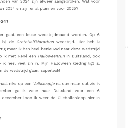
anden van 2024 zijn alweer aangebroken. Wat voor
van 2024 en zijn er al plannen voor 2025?
024?
er gaat een leuke wedstrijdmaand worden. Op 6
a bij de
CreteHalfMarathon
wedstrijd. Hier heb ik
 pittig maar ik ben heel benieuwd naar deze wedstrijd
oop ik met René een
Halloweenrun
in Duitsland, ook
ik heel veel zin in. Mijn Halloween kleding ligt al
n de wedstrijd gaan, superleuk!
emaal niks op een
Volksloopje
na dan maar dat zie ik
cember ga ik weer naar Duitsland voor een 6
d december loop ik weer de Oliebollenloop hier in
?