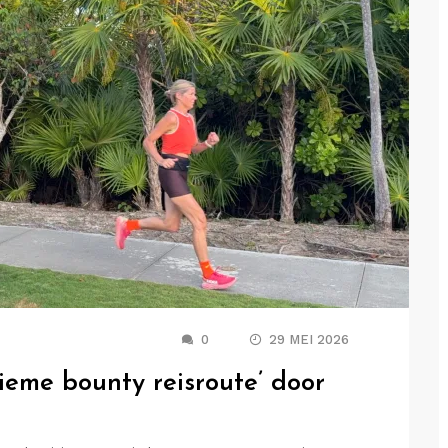
0
29 MEI 2026
ieme bounty reisroute’ door