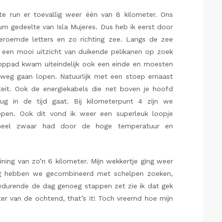
e run er toevallig weer één van 8 kilometer. Ons
m gedeelte van Isla Mujeres. Dus heb ik eerst door
eroemde letters en zo richting zee. Langs de zee
een mooi uitzicht van duikende pelikanen op zoek
looppad kwam uiteindelijk ook een einde en moesten
weg gaan lopen. Natuurlijk met een stoep ernaast
teit. Ook de energiekabels die net boven je hoofd
g in de tijd gaat. Bij kilometerpunt 4 zijn we
pen. Ook dit vond ik weer een superleuk loopje
 heel zwaar had door de hoge temperatuur en
ining van zo’n 6 kilometer. Mijn wekkertje ging weer
ing hebben we gecombineerd met schelpen zoeken,
edurende de dag genoeg stappen zet zie ik dat gek
eter van de ochtend, that’s it! Toch vreemd hoe mijn