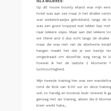
ISLA MUJERES:
Op dit mooie bounty eiland was mijn eerst
hotel was aan zee maar in het drukke centru
wat winkelstraatjes gehobbeld, langs de b
was een goed looppad wat lekker liep met 
naar lekkere visjes. Maar aan dat lekkere 
we (René and I) dus echt langs de drukke 
maar die was niet van de allerbeste kwali
hangen maakt het dat je een beetje teru
omgedraaid om dezelfde weg terug te lo
hoewel ik het de laatste 2 kilometer
luchtvochtigheid.
Mijn tweede training hier was een wandeltra
rond de klok van 6:00 uur en deze train
wel zo handig en bovenal leuk! Hoewel ik g
genoeg niet als training, alleen die 6 kilom
brein werkt haha…