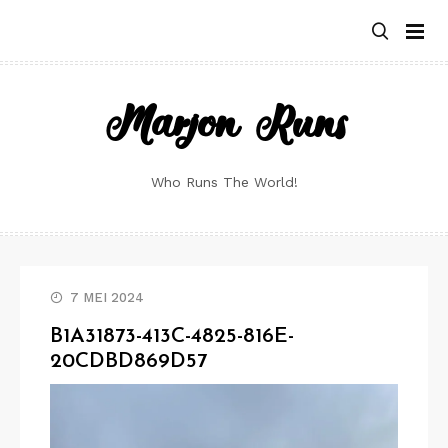
Skip
to
content
Marjon Runs
Who Runs The World!
7 MEI 2024
B1A31873-413C-4825-816E-
20CDBD869D57