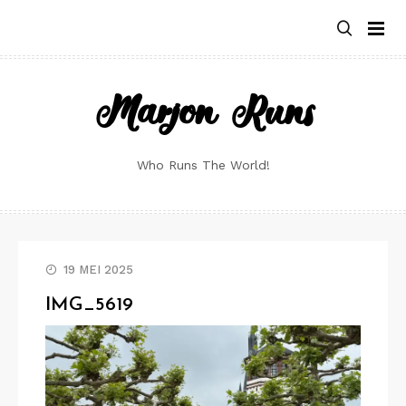
Skip
to
content
Marjon Runs
Who Runs The World!
19 MEI 2025
IMG_5619