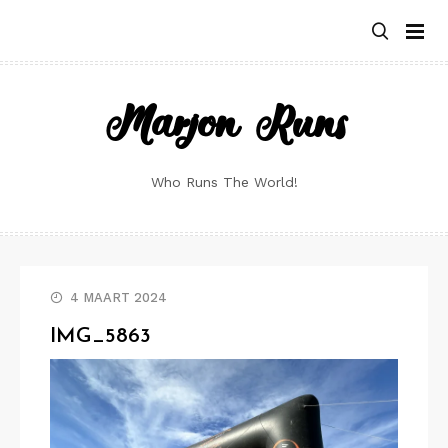
Skip
to
content
Marjon Runs
Who Runs The World!
4 MAART 2024
IMG_5863