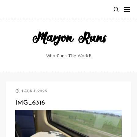
Skip
to
content
Marjon Runs
Who Runs The World!
1 APRIL 2025
IMG_6316