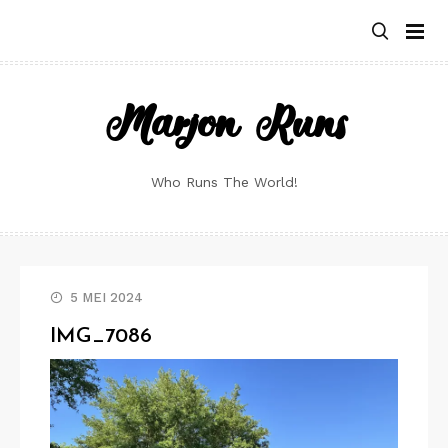
Skip
to
content
Marjon Runs
Who Runs The World!
5 MEI 2024
IMG_7086