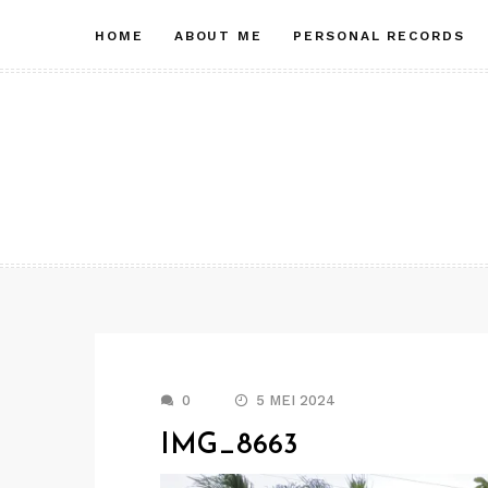
Skip
HOME
ABOUT ME
PERSONAL RECORDS
to
content
0
5 MEI 2024
IMG_8663