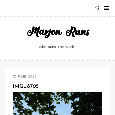
Skip
to
content
Marjon Runs
Who Runs The World!
6 MEI 2025
IMG_8705